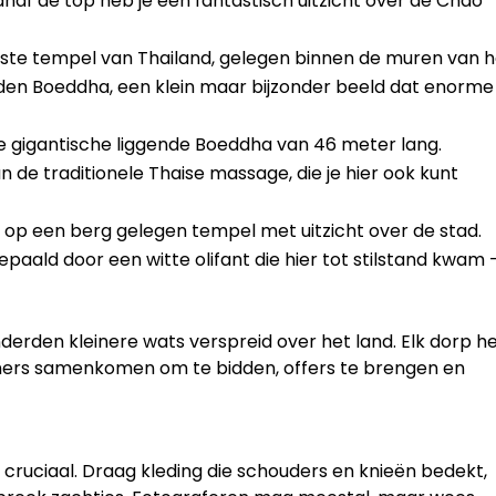
anaf de top heb je een fantastisch uitzicht over de Chao
gste tempel van Thailand, gelegen binnen de muren van 
agden Boeddha, een klein maar bijzonder beeld dat enorme
gigantische liggende Boeddha van 46 meter lang.
 de traditionele Thaise massage, die je hier ook kunt
op een berg gelegen tempel met uitzicht over de stad.
paald door een witte olifant die hier tot stilstand kwam 
erden kleinere wats verspreid over het land. Elk dorp h
woners samenkomen om te bidden, offers te brengen en
 cruciaal. Draag kleding die schouders en knieën bedekt,