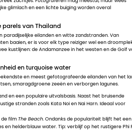
 spreek zachtjes. Fotograferen mag meestal, maar wees
ijke glimlach en een lichte buiging worden overal
e parels van Thailand
n paradijselijke eilanden en witte zandstranden. Van
n baaien, er is voor elk type reiziger wel een droomple
twee kustlijnen: de Andamanzee in het westen en de Golf 
heid en turquoise water
bekendste en meest gefotografeerde eilanden van het la
rotsen, smaragdgroene zeeën en verborgen lagunes.
and en een populaire uitvalsbasis. Naast het bruisende
rustige stranden zoals Kata Noi en Nai Harn. Ideaal voor
de film
The Beach
. Ondanks de populariteit blijft het een
 en helderblauw water. Tip: verblijf op het rustigere Phi 