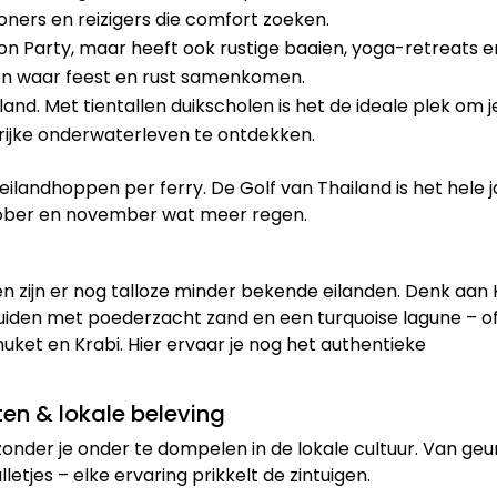
ners en reizigers die comfort zoeken.
n Party, maar heeft ook rustige baaien, yoga-retreats e
ten waar feest en rust samenkomen.
and. Met tientallen duikscholen is het de ideale plek om j
rrijke onderwaterleven te ontdekken.
eilandhoppen per ferry. De Golf van Thailand is het hele 
ktober en november wat meer regen.
n zijn er nog talloze minder bekende eilanden. Denk aan
e zuiden met poederzacht zand en een turquoise lagune – o
huket en Krabi. Hier ervaar je nog het authentieke
ten & lokale beleving
 zonder je onder te dompelen in de lokale cultuur. Van ge
etjes – elke ervaring prikkelt de zintuigen.