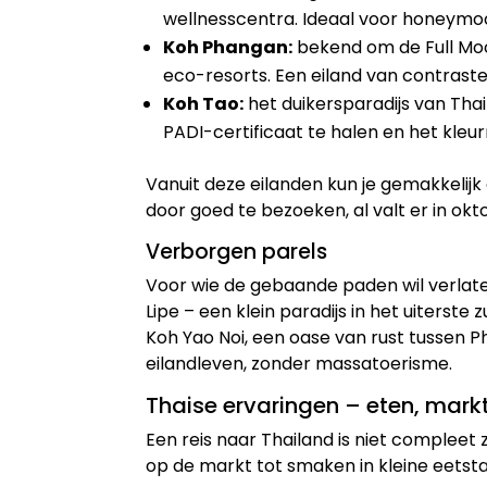
wellnesscentra. Ideaal voor honeymoo
Koh Phangan:
bekend om de Full Moo
eco-resorts. Een eiland van contras
Koh Tao:
het duikersparadijs van Thail
PADI-certificaat te halen en het kleu
Vanuit deze eilanden kun je gemakkelijk 
door goed te bezoeken, al valt er in o
Verborgen parels
Voor wie de gebaande paden wil verlate
Lipe – een klein paradijs in het uiterst
Koh Yao Noi, een oase van rust tussen P
eilandleven, zonder massatoerisme.
Thaise ervaringen – eten, mark
Een reis naar Thailand is niet compleet
op de markt tot smaken in kleine eetstall