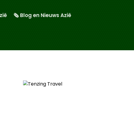
zië
🗞️ Blog en Nieuws Azië