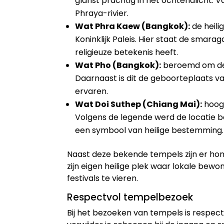
glanst prachtig in het ochtendlicht. V
Phraya-rivier.
Wat Phra Kaew (Bangkok):
de heili
Koninklijk Paleis. Hier staat de smar
religieuze betekenis heeft.
Wat Pho (Bangkok):
beroemd om de 
Daarnaast is dit de geboorteplaats van
ervaren.
Wat Doi Suthep (Chiang Mai):
hoog 
Volgens de legende werd de locatie be
een symbool van heilige bestemming.
Naast deze bekende tempels zijn er hond
zijn eigen heilige plek waar lokale be
festivals te vieren.
Respectvol tempelbezoek
Bij het bezoeken van tempels is respect