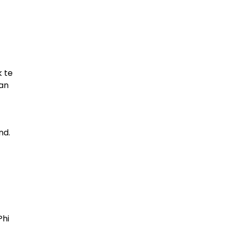
k te
van
nd.
Phi