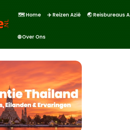
🗺️ Home
✈️ Reizen Azië
🌏 Reisbureaus A
🌐 Over Ons