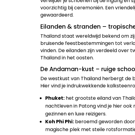
verwijder je schoenen bij de ingang en
voorzichtig bij ceremoniën. Een vriendel
gewaardeerd.
Eilanden & stranden – tropisch
Thailand staat wereldwijd bekend om zij
bruisende feestbestemmingen tot verlate
vinden. De eilanden zijn verdeeld over 
Thailand in het oosten.
De Andaman-kust – ruige schoon
De westkust van Thailand herbergt de 
Hier vind je indrukwekkende kalksteen
Phuket:
het grootste eiland van Thail
nachtleven in Patong vind je hier ook 
gezinnen en luxe reizigers.
Koh Phi Phi:
beroemd geworden door 
magische plek met steile rotsformaties