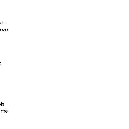
 de
deze
t
ls
isme