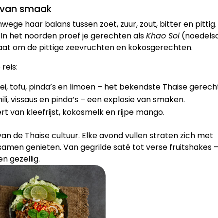
e van smaak
ge haar balans tussen zoet, zuur, zout, bitter en pittig.
n. In het noorden proef je gerechten als
Khao Soi
(noedels
staat om de pittige zeevruchten en kokosgerechten.
reis:
i, tofu, pinda’s en limoen – het bekendste Thaise gerech
li, vissaus en pinda’s – een explosie van smaken.
rt van kleefrijst, kokosmelk en rijpe mango.
an de Thaise cultuur. Elke avond vullen straten zich met
amen genieten. Van gegrilde saté tot verse fruitshakes 
n gezellig.