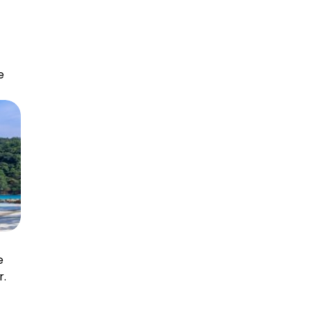
e
e
r.