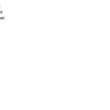
e
et
het